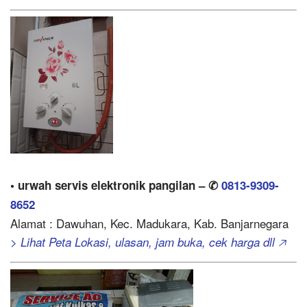
• urwah servis elektronik pangilan – ✆
0813-9309-
8652
Alamat : Dawuhan, Kec. Madukara, Kab. Banjarnegara
> Lihat Peta Lokasi, ulasan, jam buka, cek harga dll 🡥