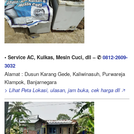
• Service AC, Kulkas, Mesin Cuci, dll – ✆
0812-2609-
3032
Alamat : Dusun Karang Gede, Kaliwinasuh, Purwareja
Klampok, Banjarnegara
> Lihat Peta Lokasi, ulasan, jam buka, cek harga dll 🡥