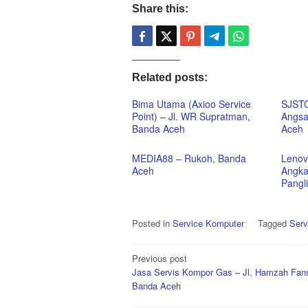
Share this:
Related posts:
Bima Utama (Axioo Service
SJST
Point) – Jl. WR Supratman,
Angsa
Banda Aceh
Aceh
MEDIA88 – Rukoh, Banda
Lenov
Aceh
Angka
Pangl
Posted in
Service Komputer
Tagged
Serv
Post
Previous post
Jasa Servis Kompor Gas – Jl. Hamzah Fans
navigation
Banda Aceh