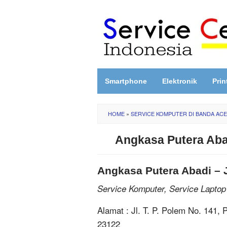
Skip
to
content
Smartphone
Elektronik
Prin
HOME
»
SERVICE KOMPUTER DI BANDA AC
Angkasa Putera Abad
Angkasa Putera Abadi – J
Service Komputer, Service Laptop
Alamat : Jl. T. P. Polem No. 141
23122