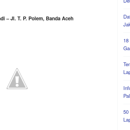
De
Daf
i – Jl. T. P. Polem, Banda Aceh
Ja
18
Ga
Te
La
Inf
Pa
50
La