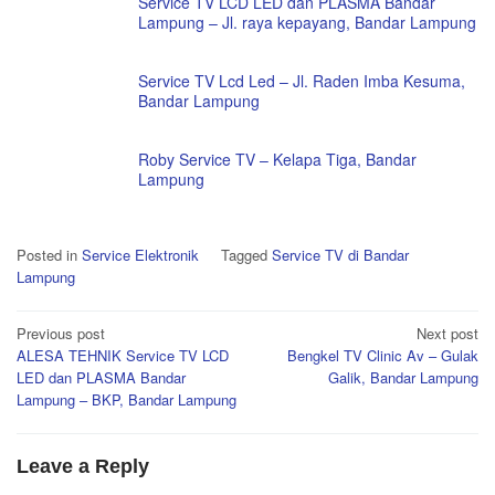
Service TV LCD LED dan PLASMA Bandar
Lampung – Jl. raya kepayang, Bandar Lampung
Service TV Lcd Led – Jl. Raden Imba Kesuma,
Bandar Lampung
Roby Service TV – Kelapa Tiga, Bandar
Lampung
Posted in
Service Elektronik
Tagged
Service TV di Bandar
Lampung
Post
Previous post
Next post
ALESA TEHNIK Service TV LCD
Bengkel TV Clinic Av – Gulak
navigation
LED dan PLASMA Bandar
Galik, Bandar Lampung
Lampung – BKP, Bandar Lampung
Leave a Reply