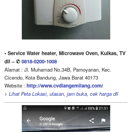
• Service Water heater, Microwave Oven, Kulkas, TV
dll – ✆
0818-0200-1008
Alamat : Jl. Muhamad No.34B, Pamoyanan, Kec.
Cicendo, Kota Bandung, Jawa Barat 40173
Website :
http://www.cvdiangemilang.com/
> Lihat Peta Lokasi, ulasan, jam buka, cek harga dll