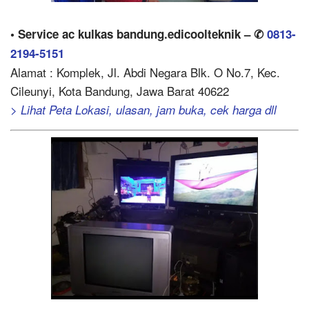
• Service ac kulkas bandung.edicoolteknik – ✆
0813-
2194-5151
Alamat : Komplek, Jl. Abdi Negara Blk. O No.7, Kec.
Cileunyi, Kota Bandung, Jawa Barat 40622
> Lihat Peta Lokasi, ulasan, jam buka, cek harga dll