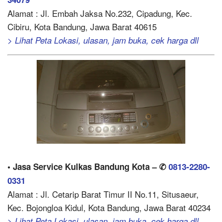
Alamat : Jl. Embah Jaksa No.232, Cipadung, Kec.
Cibiru, Kota Bandung, Jawa Barat 40615
> Lihat Peta Lokasi, ulasan, jam buka, cek harga dll
• Jasa Service Kulkas Bandung Kota – ✆
0813-2280-
0331
Alamat : Jl. Cetarip Barat Timur II No.11, Situsaeur,
Kec. Bojongloa Kidul, Kota Bandung, Jawa Barat 40234
> Lihat Peta Lokasi, ulasan, jam buka, cek harga dll