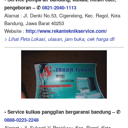
pengeboran – ✆
0821-2040-1113
Alamat : Jl. Denki No.53, Cigereleng, Kec. Regol, Kota
Bandung, Jawa Barat 40253
Website :
http://www.rekanteknikservice.com/
> Lihat Peta Lokasi, ulasan, jam buka, cek harga dll
• Service kulkas panggilan bergaransi bandung – ✆
0888-0223-2248
Alamat : Jl. Sukaati V, Pasirluyu, Kec. Regol, Kota