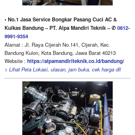
• No.1 Jasa Service Bongkar Pasang Cuci AC &
Kulkas Bandung – PT. Alpa Mandiri Teknik – ✆
0812-
9991-9354
Alamat : Jl. Raya Cijerah No.141, Cijerah, Kec.
Bandung Kulon, Kota Bandung, Jawa Barat 40213
Website :
https://alpamandiriteknik.co.id/bandung/
> Lihat Peta Lokasi, ulasan, jam buka, cek harga dll