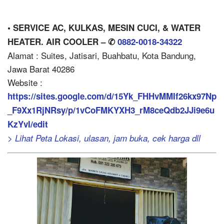
• SERVICE AC, KULKAS, MESIN CUCI, & WATER
HEATER. AIR COOLER – ✆
0882-0018-34322
Alamat : Suites, Jatisari, Buahbatu, Kota Bandung,
Jawa Barat 40286
Website :
https://sites.google.com/d/15Yk_FHHvMMIf26kx97Np
_F9Xx1RjNRsy/p/1vCoFMKYXH3_rM8ceQdb2JJi9e6u
KzYvI/edit
> Lihat Peta Lokasi, ulasan, jam buka, cek harga dll