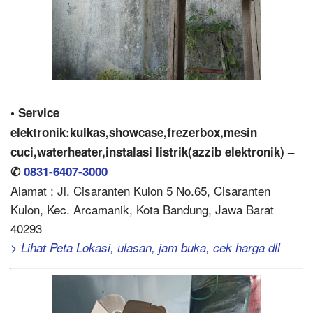
• Service
elektronik:kulkas,showcase,frezerbox,mesin
cuci,waterheater,instalasi listrik(azzib elektronik) –
✆
0831-6407-3000
Alamat : Jl. Cisaranten Kulon 5 No.65, Cisaranten
Kulon, Kec. Arcamanik, Kota Bandung, Jawa Barat
40293
> Lihat Peta Lokasi, ulasan, jam buka, cek harga dll