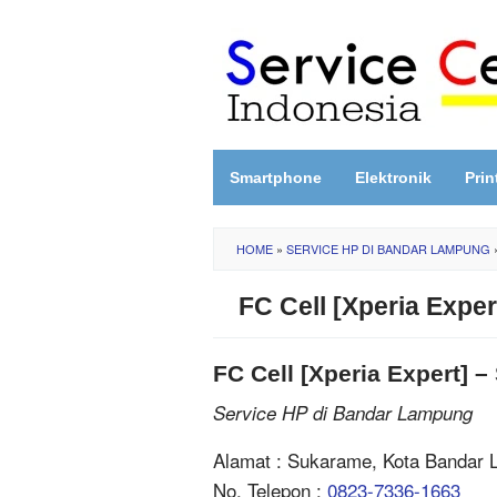
Skip
to
content
Smartphone
Elektronik
Prin
HOME
»
SERVICE HP DI BANDAR LAMPUNG
FC Cell [Xperia Exp
FC Cell [Xperia Expert]
Service HP di Bandar Lampung
Alamat : Sukarame, Kota Bandar
No. Telepon :
0823-7336-1663