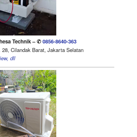
ahesa Technik – ✆
0856-8640-363
. 28, Cilandak Barat, Jakarta Selatan
ew, dll