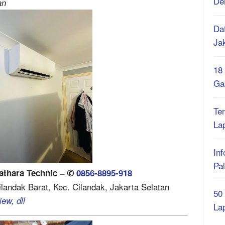
De
an
Daf
Ja
18
Ga
Te
La
Inf
Pa
Bathara Technic – ✆
0856-8895-918
Cilandak Barat, Kec. Cilandak, Jakarta Selatan
50
ew, dll
La