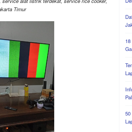
De
 service alat listrik terdekat, service rice cooker,
akarta Timur
Daf
Ja
18
Ga
Te
La
Inf
Pa
50
La