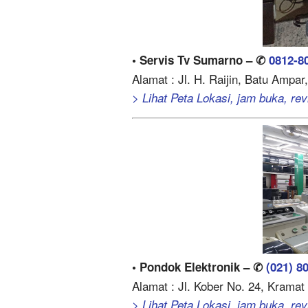
• Servis Tv Sumarno – ✆
0812-8
Alamat : Jl. H. Raijin, Batu Ampar
> Lihat Peta Lokasi, jam buka, revi
• Pondok Elektronik – ✆
(021) 8
Alamat : Jl. Kober No. 24, Kramat 
> Lihat Peta Lokasi, jam buka, revi