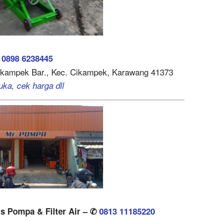
✆
0898 6238445
Cikampek Bar., Kec. Cikampek, Karawang 41373
uka, cek harga dll
s Pompa & Filter Air – ✆
0813 11185220