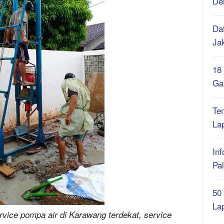
De
Daf
Ja
18
Ga
Te
La
Inf
Pa
50
La
ervice pompa air di Karawang terdekat, service