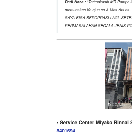
Dedi Noza :
Terimakasih MR Pompa ka
memuaskan,Ko ajun cs & Mas Ani cs.
SAYA BISA BEROPRASI LAGI..SETE
PERMASALAHAN SEGALA JENIS POM
• Service Center Miyako Rinna
8401694