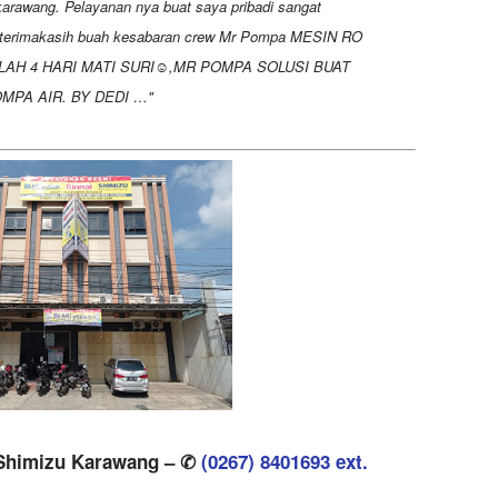
rawang. Pelayanan nya buat saya pribadi sangat
.terimakasih buah kesabaran crew Mr Pompa MESIN RO
LAH 4 HARI MATI SURI☺,MR POMPA SOLUSI BUAT
PA AIR. BY DEDI …
i Shimizu Karawang – ✆
(0267) 8401693 ext.