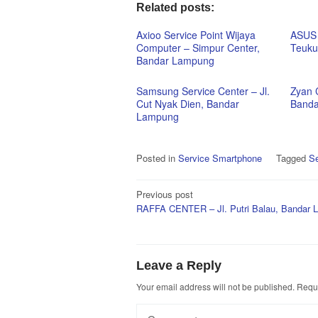
Related posts:
Axioo Service Point Wijaya
ASUS 
Computer – Simpur Center,
Teuku
Bandar Lampung
Samsung Service Center – Jl.
Zyan 
Cut Nyak Dien, Bandar
Banda
Lampung
Posted in
Service Smartphone
Tagged
Se
Post
Previous post
RAFFA CENTER – Jl. Putri Balau, Bandar
navigation
Leave a Reply
Your email address will not be published.
Requi