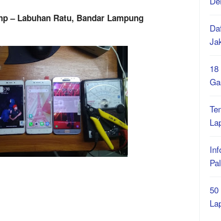
De
ce hp – Labuhan Ratu, Bandar Lampung
Daf
Ja
18
Ga
Te
La
Inf
Pa
50
La