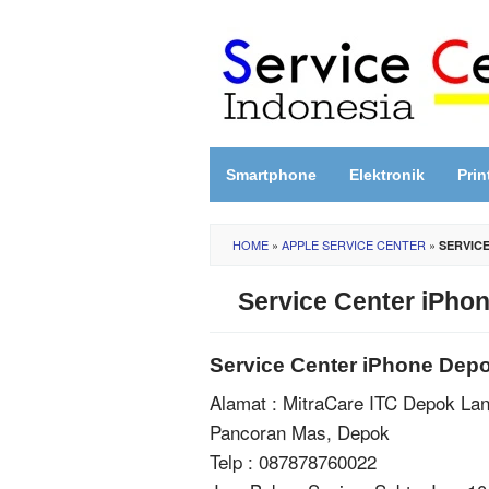
Skip
to
content
Smartphone
Elektronik
Prin
HOME
»
APPLE SERVICE CENTER
»
SERVICE
Service Center iPho
Service Center iPhone Depo
Alamat : MitraCare ITC Depok Lan
Pancoran Mas, Depok
Telp : 087878760022