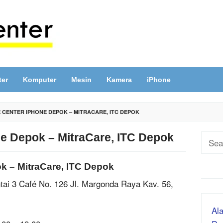
ter
Komputer
Mesin
Kamera
iPhone
 CENTER IPHONE DEPOK – MITRACARE, ITC DEPOK
ne Depok – MitraCare, ITC Depok
Sear
for:
k – MitraCare, ITC Depok
tai 3 Café No. 126 Jl. Margonda Raya Kav. 56,
Ala