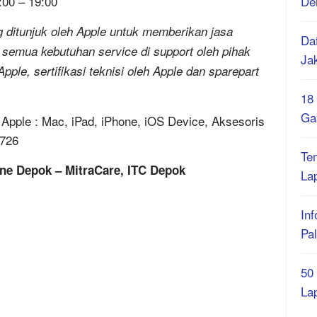
:00 – 19:00
De
 ditunjuk oleh Apple untuk memberikan jasa
Daf
 semua kebutuhan service di support oleh pihak
Ja
Apple, sertifikasi teknisi oleh Apple dan sparepart
18
Ga
pple : Mac, iPad, iPhone, iOS Device, Aksesoris
7726
Te
one Depok – MitraCare, ITC Depok
La
Inf
Pa
50
La