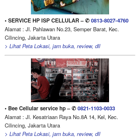
• SERVICE HP ISP CELLULAR – ✆
0813-8027-4760
Alamat : Jl. Pahlawan No.23, Semper Barat, Kec.
Cilincing, Jakarta Utara
> Lihat Peta Lokasi, jam buka, review, dll
• Bee Cellular service hp – ✆
0821-1103-0033
Alamat : Jl. Kesatriaan Raya No.8A 14, Kel, Kec.
Cilincing, Jakarta Utara
> Lihat Peta Lokasi, jam buka, review, dll