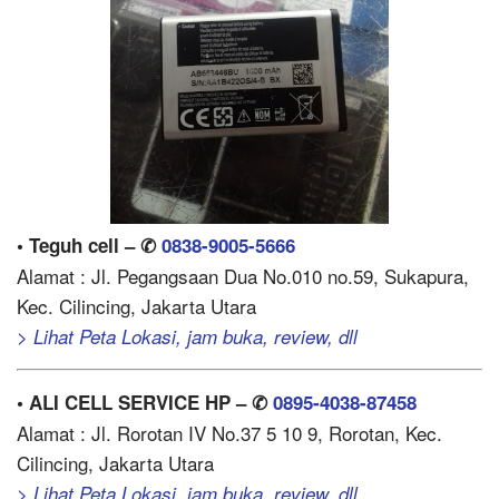
• Teguh cell – ✆
0838-9005-5666
Alamat : Jl. Pegangsaan Dua No.010 no.59, Sukapura,
Kec. Cilincing, Jakarta Utara
> Lihat Peta Lokasi, jam buka, review, dll
• ALI CELL SERVICE HP – ✆
0895-4038-87458
Alamat : Jl. Rorotan IV No.37 5 10 9, Rorotan, Kec.
Cilincing, Jakarta Utara
> Lihat Peta Lokasi, jam buka, review, dll