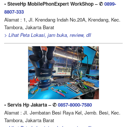
• SteveHp MobilePhonExpert WorkShop – ✆
0899-
8807-333
Alamat : 1, Jl. Krendang Indah No.20A, Krendang, Kec.
Tambora, Jakarta Barat
> Lihat Peta Lokasi, jam buka, review, dll
• Servis Hp Jakarta – ✆
0857-8000-7580
Alamat : Jl. Jembatan Besi Raya Kel, Jemb. Besi, Kec.
Tambora, Jakarta Barat