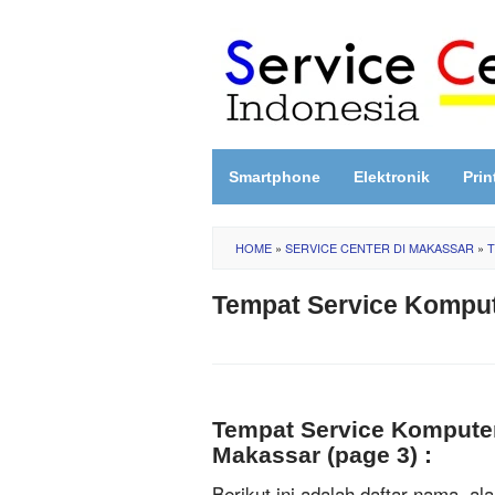
Skip
to
content
Smartphone
Elektronik
Prin
HOME
»
SERVICE CENTER DI MAKASSAR
»
T
Tempat Service Kompute
Tempat Service Komputer
Makassar (page 3) :
Berikut ini adalah daftar nama, a