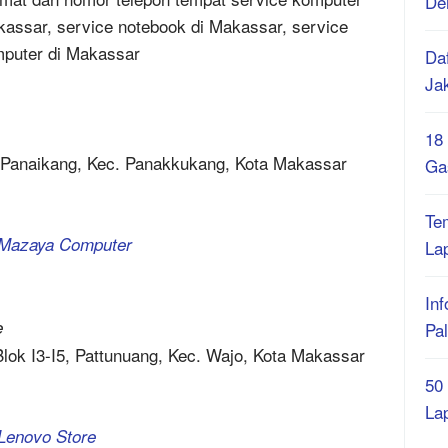
De
kassar, service notebook di Makassar, service
omputer di Makassar
Daf
Ja
18
, Panaikang, Kec. Panakkukang, Kota Makassar
Ga
Te
a Mazaya Computer
La
Inf
e
Pa
Blok I3-I5, Pattunuang, Kec. Wajo, Kota Makassar
50
La
 Lenovo Store